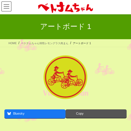
コ
ナ
ン
ビ
テ
ゲ
ン
ー
ツ
シ
アートボード 1
へ
ョ
ス
ン
キ
に
ッ
移
HOME
ベトナムちゃん特性レモングラス肉まん
アートボード 1
プ
動
Bluesky
Copy