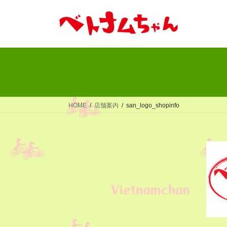
コ
ナ
ン
ビ
テ
ゲ
ン
ー
ツ
シ
へ
ョ
ス
ン
キ
に
ッ
移
HOME
店舗案内
san_logo_shopinfo
プ
動