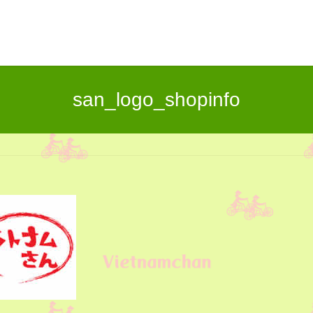
san_logo_shopinfo